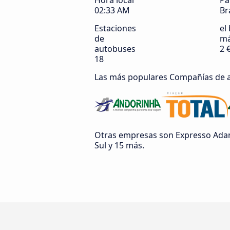
Hora local
Pa
02:33 AM
Br
Estaciones
el 
de
má
autobuses
2 
18
Las más populares Compañías de 
Otras empresas son Expresso Adama
Sul y 15 más.