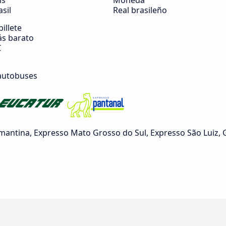
ís
Moneda
asil
Real brasileño
billete
s barato
€
autobuses
ntina, Expresso Mato Grosso do Sul, Expresso São Luiz, G