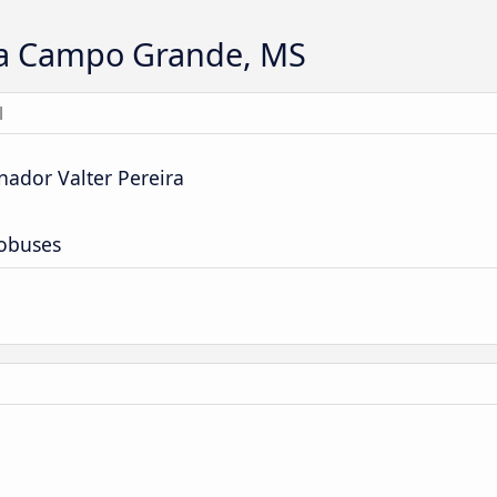
 a Campo Grande, MS
l
nador Valter Pereira
tobuses