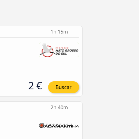
1h 15m
2 €
Buscar
2h 40m