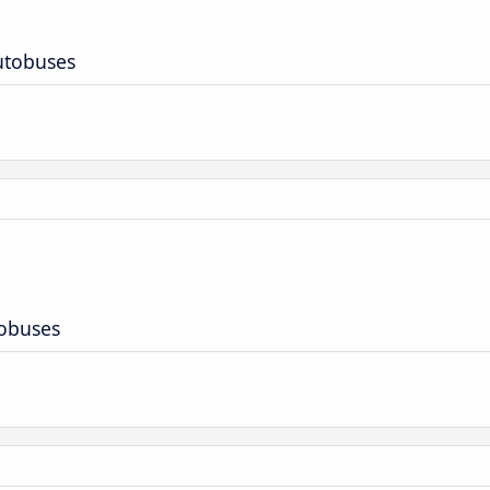
utobuses
tobuses