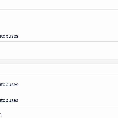
utobuses
utobuses
utobuses
m