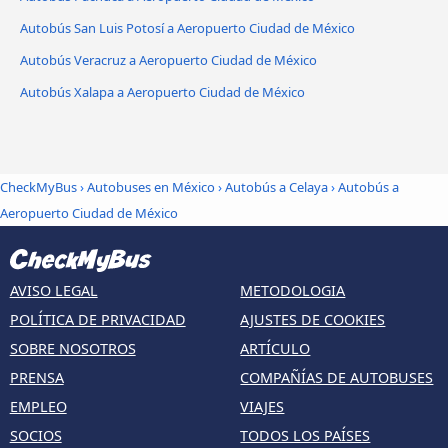
Autobús San Luis Potosí a Aeropuerto Ciudad de México
Autobús Veracruz a Aeropuerto Ciudad de México
Autobús Xalapa a Aeropuerto Ciudad de México
CheckMyBus
›
Autobuses en México
›
Autobús a Celaya
›
Autobús a
Aeropuerto Ciudad de México
AVISO LEGAL
METODOLOGIA
POLÍTICA DE PRIVACIDAD
AJUSTES DE COOKIES
SOBRE NOSOTROS
ARTÍCULO
PRENSA
COMPAÑÍAS DE AUTOBUSES
EMPLEO
VIAJES
SOCIOS
TODOS LOS PAÍSES