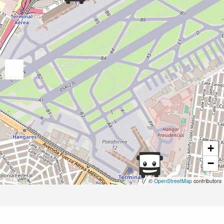
+
−
©
OpenStreetMap
contributors