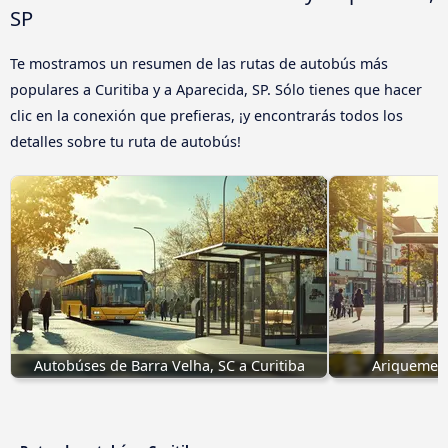
SP
Te mostramos un resumen de las rutas de autobús más
populares a Curitiba y a Aparecida, SP. Sólo tienes que hacer
clic en la conexión que prefieras, ¡y encontrarás todos los
detalles sobre tu ruta de autobús!
Autobúses de Barra Velha, SC a Curitiba
Ariquemes,