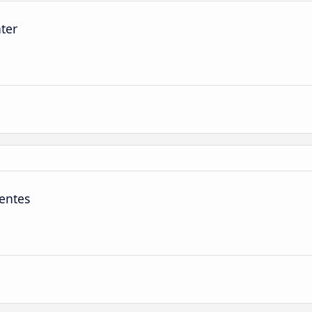
nter
entes