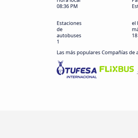
Hora local
Pa
08:36 PM
Es
Estaciones
el 
de
má
autobuses
18
1
Las más populares Compañías de 