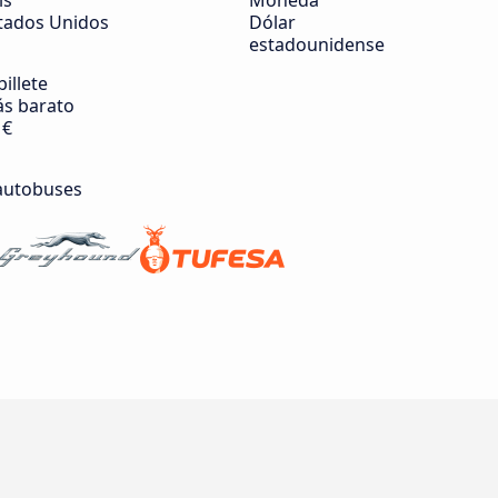
ís
Moneda
tados Unidos
Dólar
estadounidense
billete
s barato
 €
autobuses