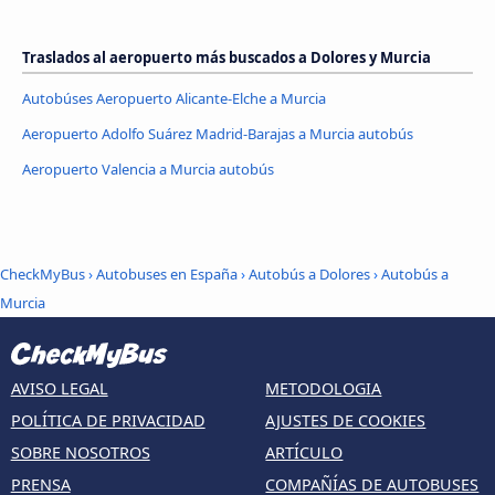
Traslados al aeropuerto más buscados a Dolores y Murcia
Autobúses Aeropuerto Alicante-Elche a Murcia
Aeropuerto Adolfo Suárez Madrid-Barajas a Murcia autobús
Aeropuerto Valencia a Murcia autobús
CheckMyBus
›
Autobuses en España
›
Autobús a Dolores
›
Autobús a
Murcia
AVISO LEGAL
METODOLOGIA
POLÍTICA DE PRIVACIDAD
AJUSTES DE COOKIES
SOBRE NOSOTROS
ARTÍCULO
PRENSA
COMPAÑÍAS DE AUTOBUSES