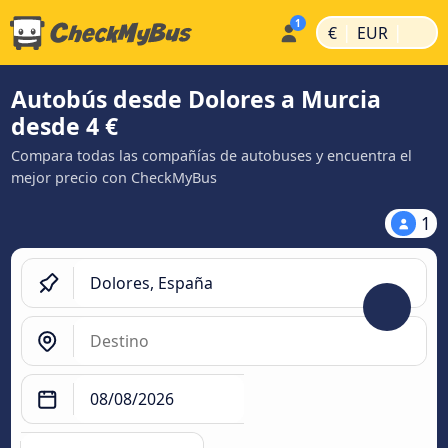
|
|
€
EUR
Autobús desde Dolores a Murcia
desde 4 €
Compara todas las compañías de autobuses y encuentra el
mejor precio con CheckMyBus
1