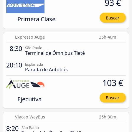
93 €
Primera Clase
Buscar
Expresso Auge
35h 40m
8:30
São Paulo
Terminal de Ómnibus Tietê
20:10
Esplanada
Parada de Autobús
103 €
Ejecutiva
Buscar
Viacao WayBus
25h 30m
8:20
São Paulo