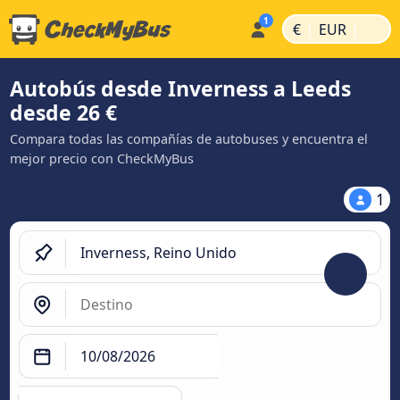
|
|
€
EUR
Autobús desde Inverness a Leeds
desde 26 €
Compara todas las compañías de autobuses y encuentra el
mejor precio con CheckMyBus
1