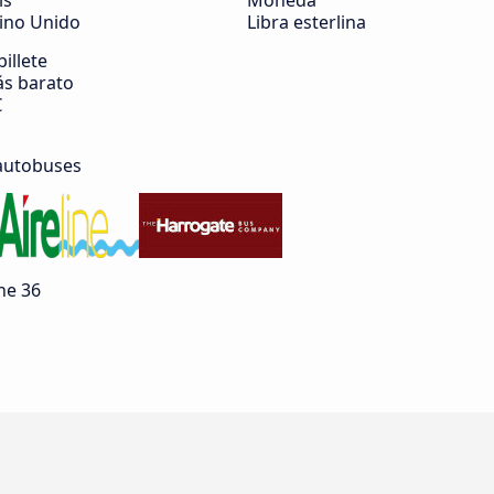
ís
Moneda
ino Unido
Libra esterlina
billete
s barato
€
autobuses
he 36