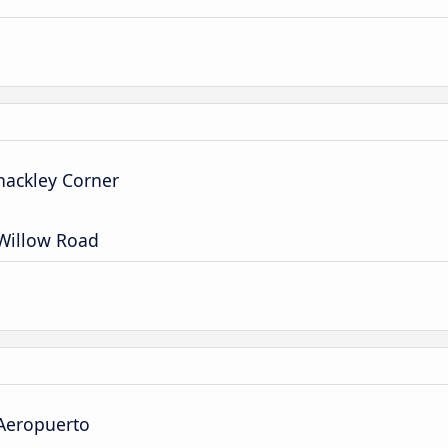
hackley Corner
 Willow Road
 Aeropuerto