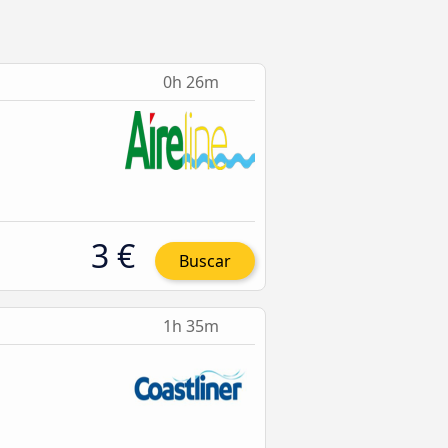
0h 26m
3 €
Buscar
1h 35m