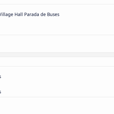
Village Hall Parada de Buses
s
s