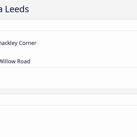
a Leeds
hackley Corner
 Willow Road