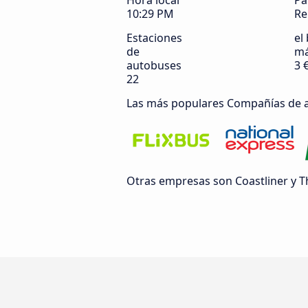
Hora local
Pa
10:29 PM
Re
Estaciones
el 
de
má
autobuses
3 
22
Las más populares Compañías de 
Otras empresas son Coastliner y T