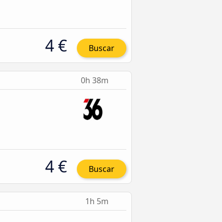
4 €
Buscar
0h 38m
4 €
Buscar
1h 5m