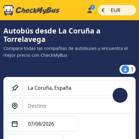
|
|
€
EUR
Autobús desde La Coruña a
Torrelavega
Compara todas las compañías de autobuses y encuentra el
mejor precio con CheckMyBus
1