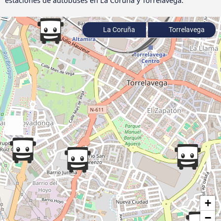
estaciones de autobuses en La Coruña y Torrelavega.
La Coruña
Torrelavega
+
−