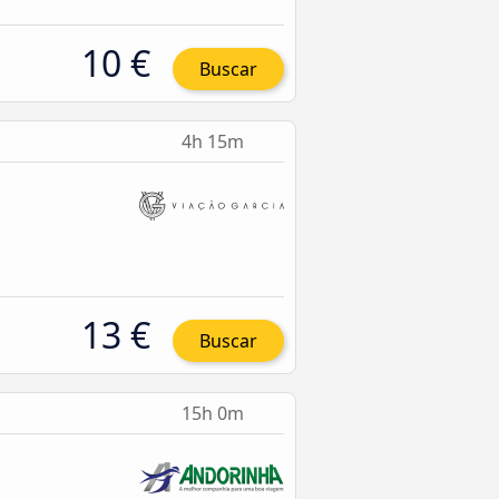
10 €
Buscar
4h 15m
13 €
Buscar
15h 0m