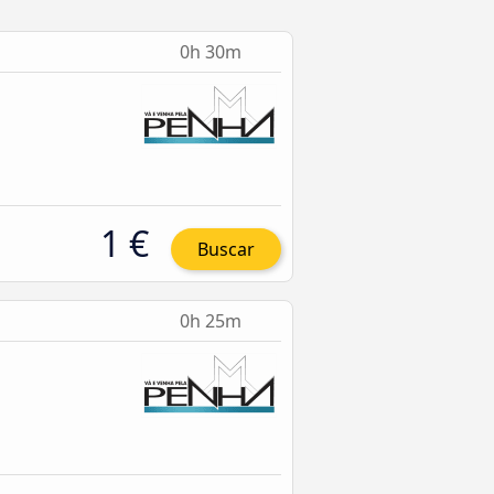
0h 30m
1 €
Buscar
0h 25m