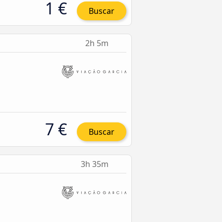
1 €
Buscar
2h 5m
7 €
Buscar
3h 35m