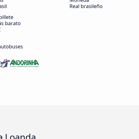
ís
Moneda
asil
Real brasileño
billete
s barato
€
autobuses
a Loanda