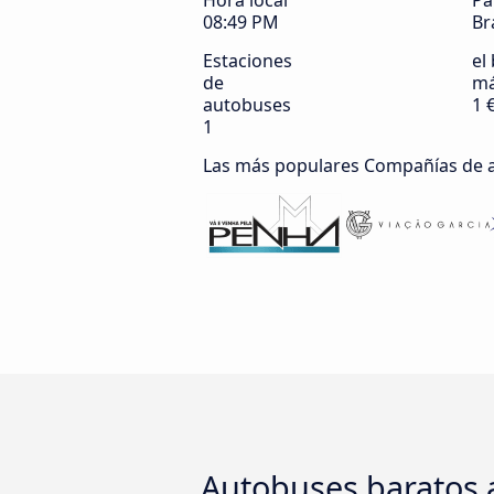
Hora local
Pa
08:49 PM
Br
Estaciones
el 
de
má
autobuses
1 
1
Las más populares Compañías de 
Autobuses baratos 