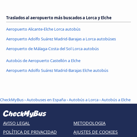
Traslados al aeropuerto más buscados a Lorca y Elche
Aeropuerto Alicante-Elche Lorca autobús
Aeropuerto Adolfo Suárez Madrid-Barajas a Lorca autobúses
Aeropuerto de Málaga-Costa del Sol Lorca autobús
Autobús de Aeropuerto Castellón a Elche
Aeropuerto Adolfo Suárez Madrid-Barajas Elche autobús
CheckMyBus
›
Autobuses en España
›
Autobús a Lorca
›
Autobús a Elche
AVISO LEGAL
METODOLOGIA
POLÍTICA DE PRIVACIDAD
AJUSTES DE COOKIES