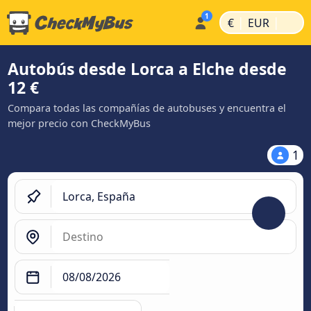
|
|
€
EUR
Autobús desde Lorca a Elche desde
12 €
Compara todas las compañías de autobuses y encuentra el
mejor precio con CheckMyBus
1