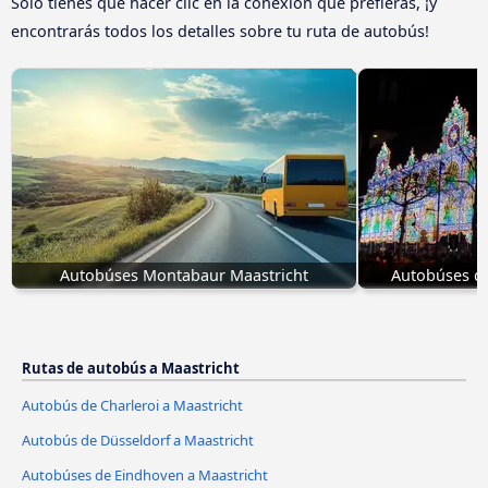
Sólo tienes que hacer clic en la conexión que prefieras, ¡y
encontrarás todos los detalles sobre tu ruta de autobús!
Autobúses Montabaur Maastricht
Autobúses de
Rutas de autobús a Maastricht
Autobús de Charleroi a Maastricht
Autobús de Düsseldorf a Maastricht
Autobúses de Eindhoven a Maastricht