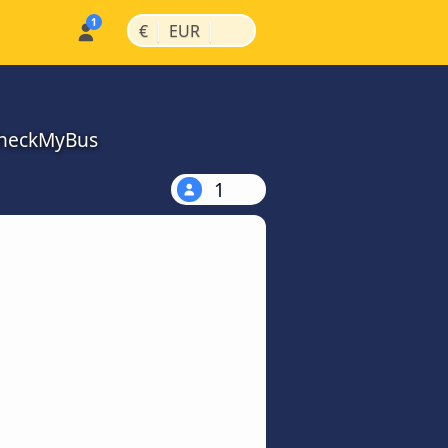
|
|
€
EUR
CheckMyBus
1