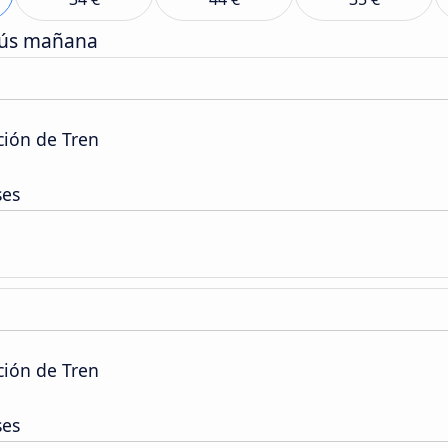
bús mañana
ción de Tren
ses
ción de Tren
ses