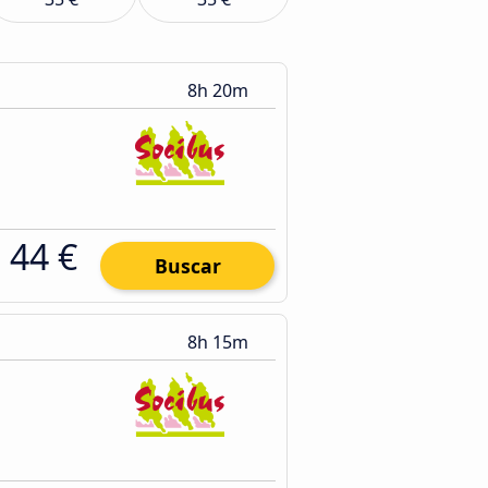
8h 20m
44 €
Buscar
8h 15m