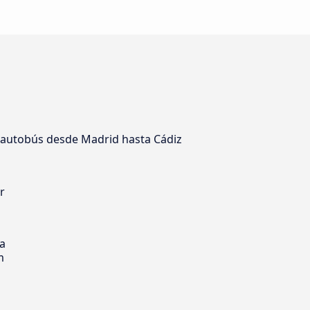
 autobús desde Madrid hasta Cádiz
r
s
ia
m