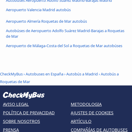
Autobúses Aeropuerto Adolfo Suárez Madrid-Barajas Madrid
Aeropuerto Valencia Madrid autobús
Aeropuerto Almería Roquetas de Mar autobús
Autobúses de Aeropuerto Adolfo Suárez Madrid-Barajas a Roquetas
de Mar
Aeropuerto de Málaga-Costa del Sol a Roquetas de Mar autobúses
CheckMyBus
›
Autobuses en España
›
Autobús a Madrid
›
Autobús a
Roquetas de Mar
AVISO LEGAL
METODOLOGIA
POLÍTICA DE PRIVACIDAD
AJUSTES DE COOKIES
SOBRE NOSOTROS
ARTÍCULO
PRENSA
COMPAÑÍAS DE AUTOBUSES