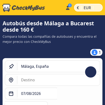
|
|
€
EUR
Autobús desde Málaga a Bucarest
desde 160 €
Compara todas las compañías de autobuses y encuentra el
mejor precio con CheckMyBus
1