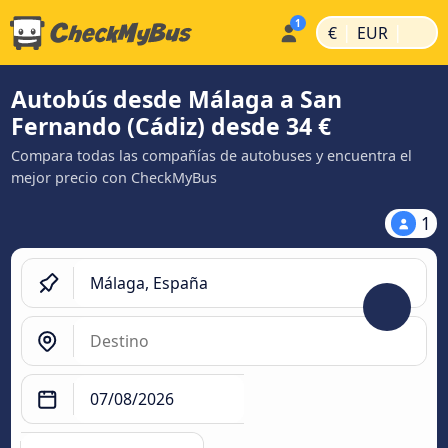
|
|
€
EUR
Autobús desde Málaga a San
Fernando (Cádiz) desde 34 €
Compara todas las compañías de autobuses y encuentra el
mejor precio con CheckMyBus
1