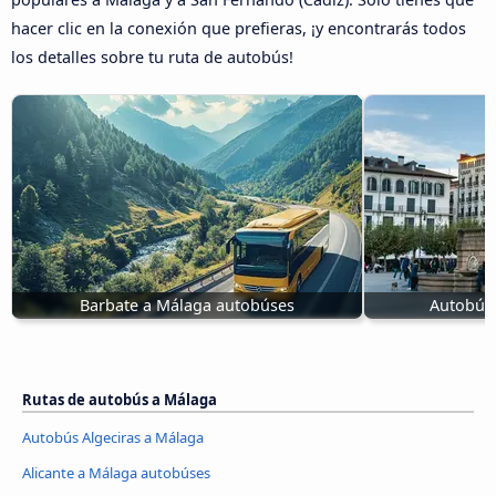
hacer clic en la conexión que prefieras, ¡y encontrarás todos
los detalles sobre tu ruta de autobús!
Barbate a Málaga autobúses
Autobús
Rutas de autobús a Málaga
Autobús Algeciras a Málaga
Alicante a Málaga autobúses