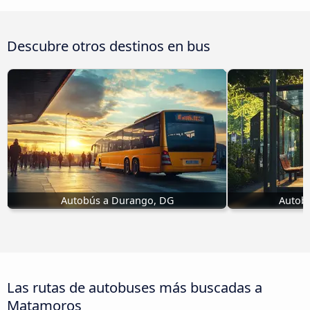
Descubre otros destinos en bus
Autobús a Durango, DG
Autob
Las rutas de autobuses más buscadas a
Matamoros