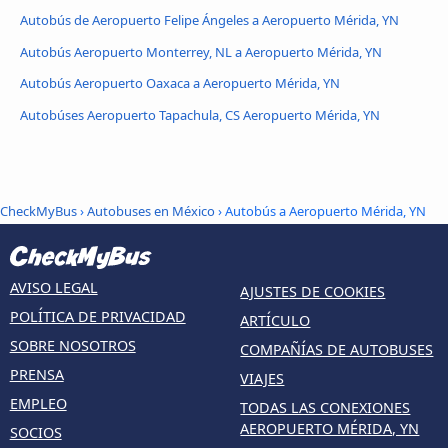
Autobús de Aeropuerto Felipe Ángeles a Aeropuerto Mérida, YN
Autobús Aeropuerto Monterrey, NL a Aeropuerto Mérida, YN
Autobús Aeropuerto Oaxaca a Aeropuerto Mérida, YN
Autobúses Aeropuerto Tapachula, CS Aeropuerto Mérida, YN
CheckMyBus
›
Autobuses en México
› Autobús a Aeropuerto Mérida, YN
AVISO LEGAL
AJUSTES DE COOKIES
POLÍTICA DE PRIVACIDAD
ARTÍCULO
SOBRE NOSOTROS
COMPAÑÍAS DE AUTOBUSES
PRENSA
VIAJES
EMPLEO
TODAS LAS CONEXIONES
AEROPUERTO MÉRIDA, YN
SOCIOS