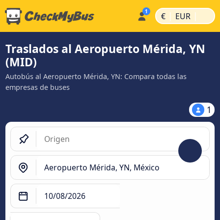
|
|
€
EUR
Traslados al Aeropuerto Mérida, YN
(MID)
Autobús al Aeropuerto Mérida, YN: Compara todas las
empresas de buses
1