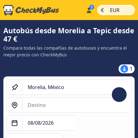
|
|
€
EUR
Autobús desde Morelia a Tepic desde
47 €
Compara todas las compañías de autobuses y encuentra el
mejor precio con CheckMyBus
1