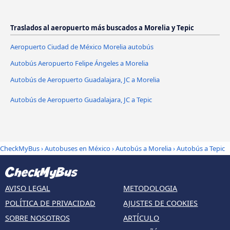
Traslados al aeropuerto más buscados a Morelia y Tepic
Aeropuerto Ciudad de México Morelia autobús
Autobús Aeropuerto Felipe Ángeles a Morelia
Autobús de Aeropuerto Guadalajara, JC a Morelia
Autobús de Aeropuerto Guadalajara, JC a Tepic
CheckMyBus
›
Autobuses en México
›
Autobús a Morelia
›
Autobús a Tepic
AVISO LEGAL
METODOLOGIA
POLÍTICA DE PRIVACIDAD
AJUSTES DE COOKIES
SOBRE NOSOTROS
ARTÍCULO