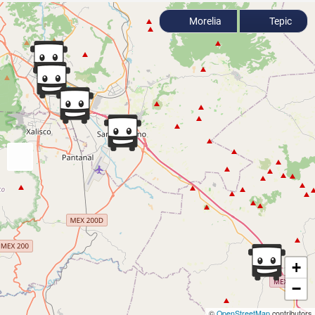
Morelia
Tepic
+
−
©
OpenStreetMap
contributors