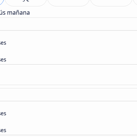
bús mañana
ses
ses
ses
ses