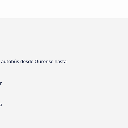
n autobús desde Ourense hasta
r
s
ia