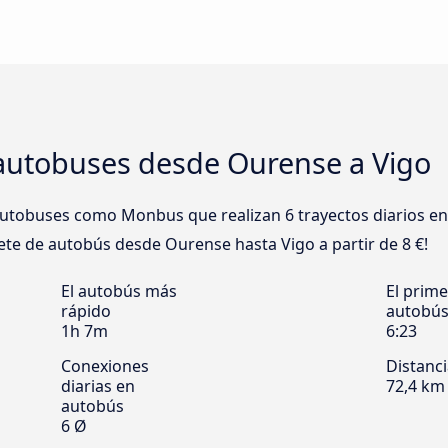
autobuses desde Ourense a Vigo
utobuses como Monbus que realizan 6 trayectos diarios e
llete de autobús desde Ourense hasta Vigo a partir de 8 €!
El autobús más
El prime
rápido
autobú
1h 7m
6:23
Conexiones
Distanc
diarias en
72,4 km
autobús
6 Ø