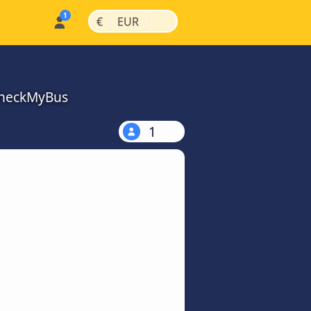
|
|
€
EUR
CheckMyBus
1