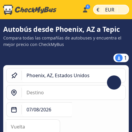
|
|
€
EUR
Autobús desde Phoenix, AZ a Tepic
Compara todas las compañías de autobuses y encuentra el
mejor precio con CheckMyBus
1