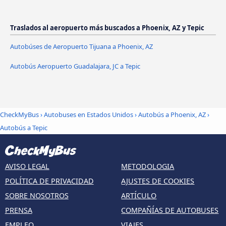
Traslados al aeropuerto más buscados a Phoenix, AZ y Tepic
Autobúses de Aeropuerto Tijuana a Phoenix, AZ
Autobús Aeropuerto Guadalajara, JC a Tepic
CheckMyBus
›
Autobuses en Estados Unidos
›
Autobús a Phoenix, AZ
›
Autobús a Tepic
AVISO LEGAL
METODOLOGIA
POLÍTICA DE PRIVACIDAD
AJUSTES DE COOKIES
SOBRE NOSOTROS
ARTÍCULO
PRENSA
COMPAÑÍAS DE AUTOBUSES
EMPLEO
VIAJES