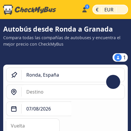
|
|
€
EUR
Autobús desde Ronda a Granada
Compara todas las compañías de autobuses y encuentra el
mejor precio con CheckMyBus
1