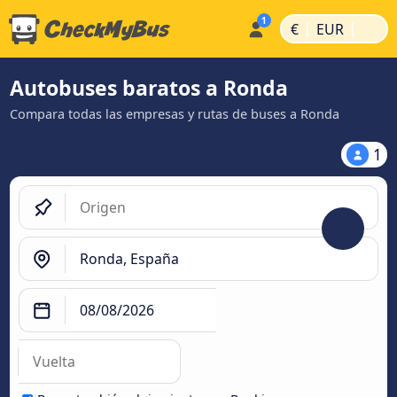
|
|
€
EUR
Autobuses baratos a Ronda
Compara todas las empresas y rutas de buses a Ronda
1