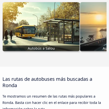
Autobús a Salou
Aut
Las rutas de autobuses más buscadas a
Ronda
Te mostramos un resumen de las rutas más populares a
Ronda. Basta con hacer clic en el enlace para recibir toda la
información sobre la ruta.