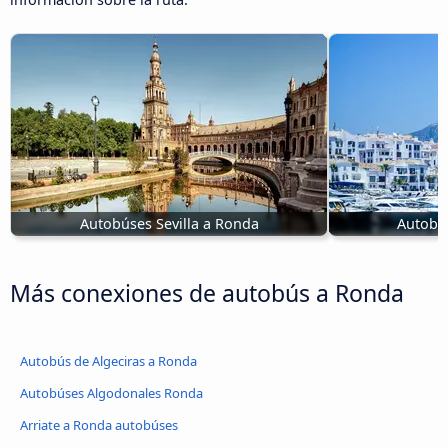
Autobúses Sevilla a Ronda
Autobú
Más conexiones de autobús a Ronda
Autobús de Algeciras a Ronda
Autobúses Algodonales Ronda
Arriate a Ronda autobúses