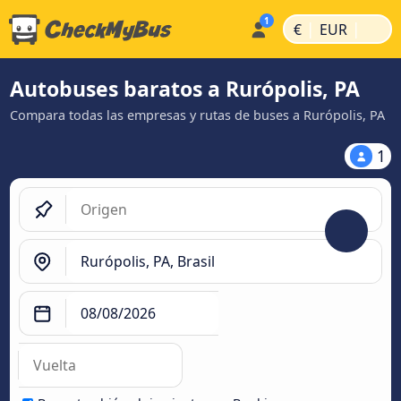
|
|
€
EUR
Autobuses baratos a Rurópolis, PA
Compara todas las empresas y rutas de buses a Rurópolis, PA
1