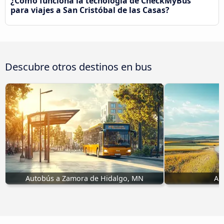
¿Cómo funciona la tecnología de CheckMyBus
para viajes a San Cristóbal de las Casas?
Descubre otros destinos en bus
Autobús a Zamora de Hidalgo, MN
Au