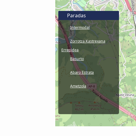
Paradas
Intermodal
Zorrotza Kastrexana
Errepidea
Basurto
Abaro Estrata
Ametzola