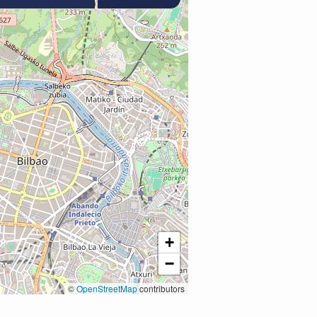
+
−
©
OpenStreetMap
contributors