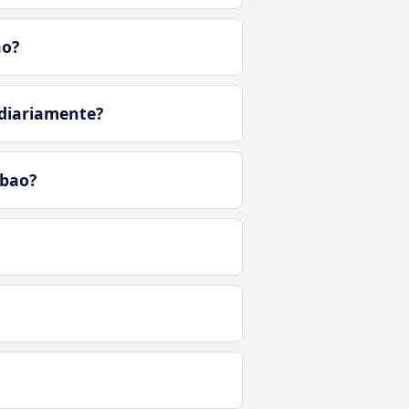
ao?
 diariamente?
lbao?