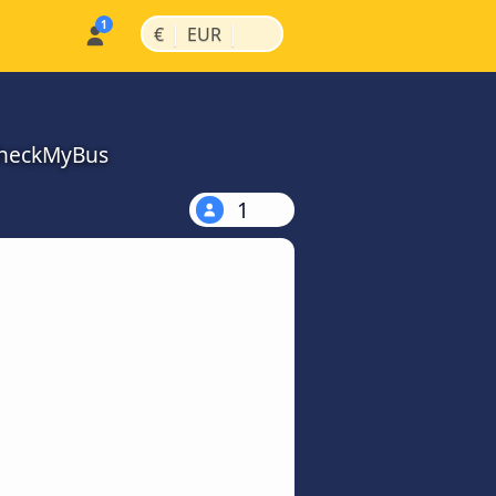
|
|
€
EUR
CheckMyBus
1