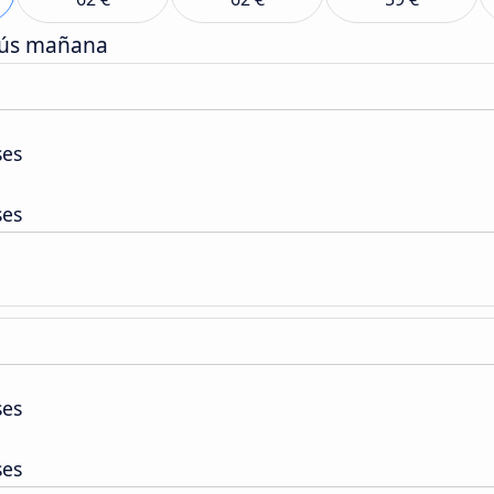
bús mañana
ses
ses
ses
ses