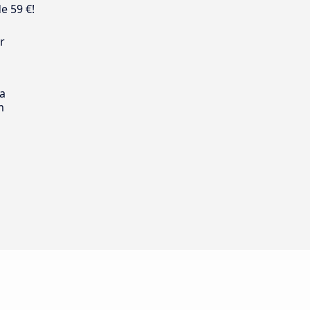
e 59 €!
r
s
ia
m