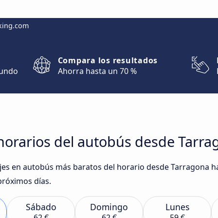
king.com
Compara los resultados
mundo
Ahorra hasta un 70 %
horarios del autobús desde Tarra
iajes en autobús más baratos del horario desde Tarragona 
próximos días.
Sábado
Domingo
Lunes
62 €
62 €
59 €