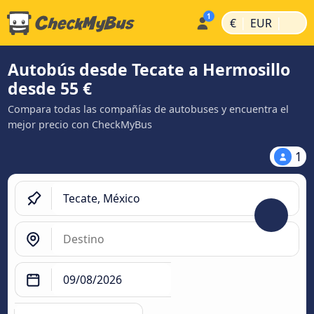
|
|
€
EUR
Autobús desde Tecate a Hermosillo
desde 55 €
Compara todas las compañías de autobuses y encuentra el
mejor precio con CheckMyBus
1