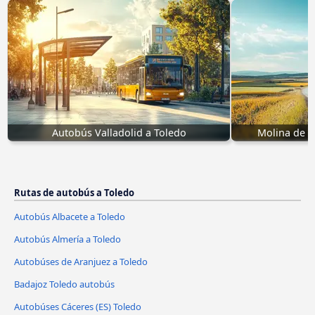
Autobús Valladolid a Toledo
Molina de S
Rutas de autobús a Toledo
Autobús Albacete a Toledo
Autobús Almería a Toledo
Autobúses de Aranjuez a Toledo
Badajoz Toledo autobús
Autobúses Cáceres‎‎ (ES) Toledo