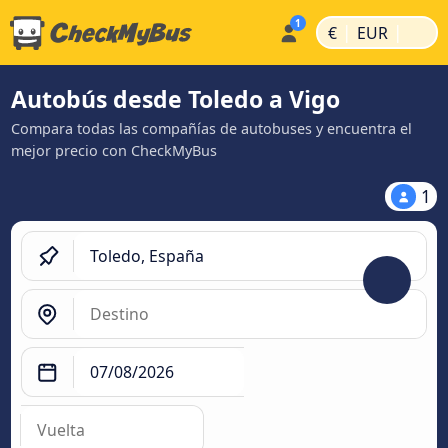
|
|
€
EUR
Autobús desde Toledo a Vigo
Compara todas las compañías de autobuses y encuentra el
mejor precio con CheckMyBus
1