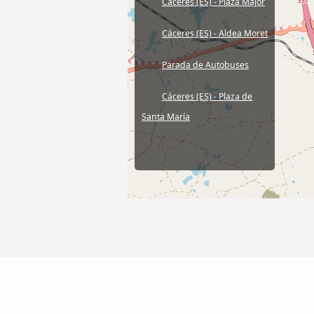
Cáceres (ES) - Plaza Major
Cáceres (ES) - Aldea Moret
Parada de Autobuses
Cáceres (ES) - Plaza de
Santa María