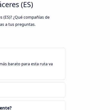
eres‎‎ (ES)
s‎‎ (ES)? ¿Qué compañías de
tas a tus preguntas.
e más barato para esta ruta va
mente?