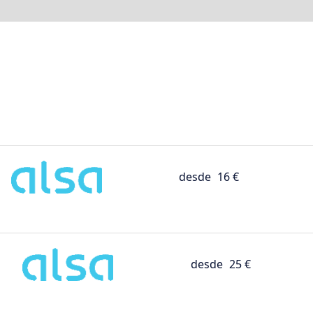
desde
16 €
desde
25 €