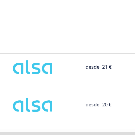
desde
21 €
desde
20 €