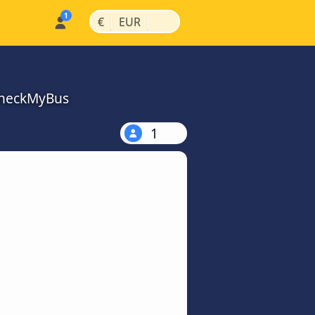
|
|
€
EUR
CheckMyBus
1