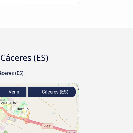
áceres‎‎ (ES)
res‎‎ (ES).
Verín
Cáceres‎‎ (ES)