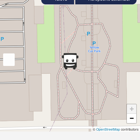
+
−
©
OpenStreetMap
contributors