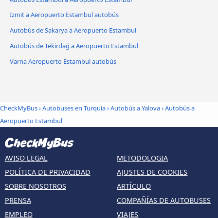
Izmit a Aeropuerto Estambul autobús
Autobús de Sakarya a Aeropuerto Estambul
Autobús de Tekirdağ a Aeropuerto Estambul
Varna Aeropuerto Estambul autobús
CheckMyBus
›
Autobuses en Turquía
›
Autobús a Yalova
›
Autobús a
Aeropuerto Estambul
AVISO LEGAL
METODOLOGIA
POLÍTICA DE PRIVACIDAD
AJUSTES DE COOKIES
SOBRE NOSOTROS
ARTÍCULO
PRENSA
COMPAÑÍAS DE AUTOBUSES
EMPLEO
VIAJES