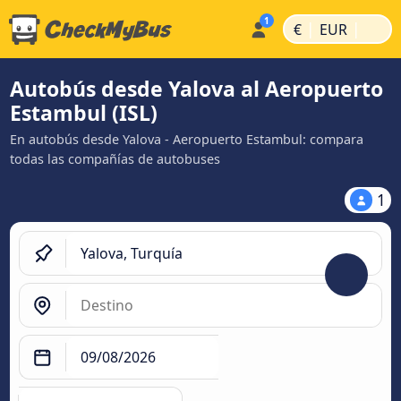
|
|
€
EUR
Autobús desde Yalova al Aeropuerto
Estambul (ISL)
En autobús desde Yalova - Aeropuerto Estambul: compara
todas las compañías de autobuses
1