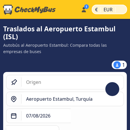
|
|
€
EUR
Traslados al Aeropuerto Estambul
(ISL)
Autobús al Aeropuerto Estambul: Compara todas las
empresas de buses
1