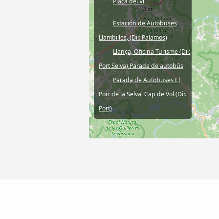
Plaça del Vi
Estación de Autobuses
Llambilles, (Dir. Palamos)
Llança, Oficina Turisme (Dir.
Port Selva) Parada de autobús
Parada de Autobuses El
Port de la Selva, Cap de Vol (Dir.
Port)