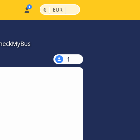
|
|
€
EUR
CheckMyBus
1