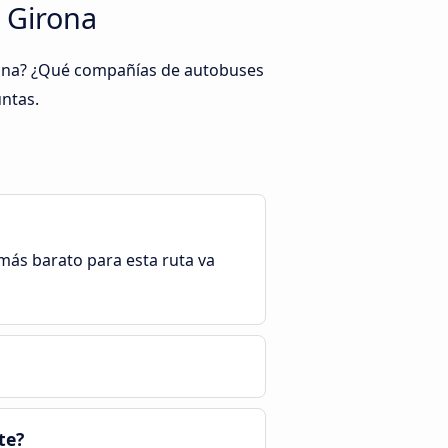
 Girona
irona? ¿Qué compañías de autobuses
untas.
e más barato para esta ruta va
te?