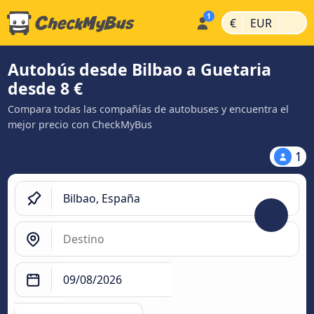
|
|
€
EUR
Autobús desde Bilbao a Guetaria
desde 8 €
Compara todas las compañías de autobuses y encuentra el
mejor precio con CheckMyBus
1