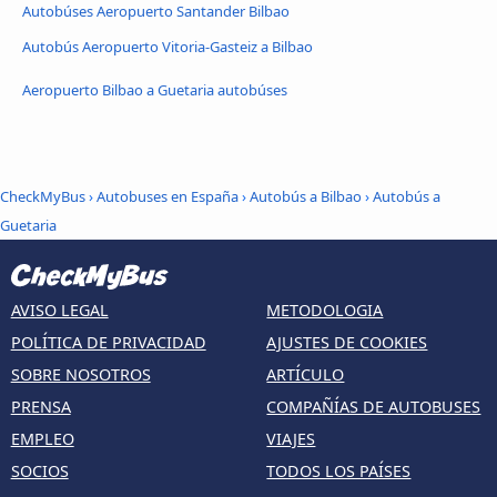
Autobúses Aeropuerto Santander Bilbao
Autobús Aeropuerto Vitoria-Gasteiz a Bilbao
Aeropuerto Bilbao a Guetaria autobúses
CheckMyBus
›
Autobuses en España
›
Autobús a Bilbao
›
Autobús a
Guetaria
AVISO LEGAL
METODOLOGIA
POLÍTICA DE PRIVACIDAD
AJUSTES DE COOKIES
SOBRE NOSOTROS
ARTÍCULO
PRENSA
COMPAÑÍAS DE AUTOBUSES
EMPLEO
VIAJES
SOCIOS
TODOS LOS PAÍSES