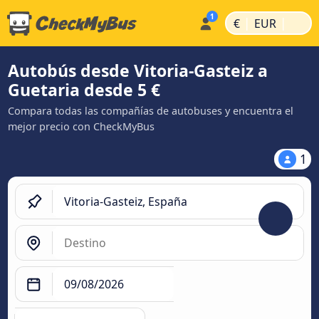
|
|
€
EUR
Autobús desde Vitoria-Gasteiz a
Guetaria desde 5 €
Compara todas las compañías de autobuses y encuentra el
mejor precio con CheckMyBus
1