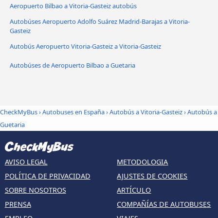
Aeropuerto Bilbao a Vitoria-Gasteiz autobús
Autobúses Aeropuerto Adolfo Suárez Madrid-Barajas a Vitoria-
Gasteiz
Autobús Aeropuerto Vitoria-Gasteiz a Vitoria-Gasteiz
Autobúses de Aeropuerto Bilbao a Guetaria
CheckMyBus
›
Autobuses en España
›
Autobús a Vitoria-Gasteiz
›
Autobús a
Guetaria
AVISO LEGAL
METODOLOGIA
POLÍTICA DE PRIVACIDAD
AJUSTES DE COOKIES
SOBRE NOSOTROS
ARTÍCULO
PRENSA
COMPAÑÍAS DE AUTOBUSES