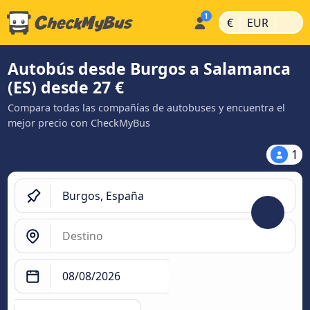
|
|
€
EUR
Autobús desde Burgos a Salamanca
(ES) desde 27 €
Compara todas las compañías de autobuses y encuentra el
mejor precio con CheckMyBus
1