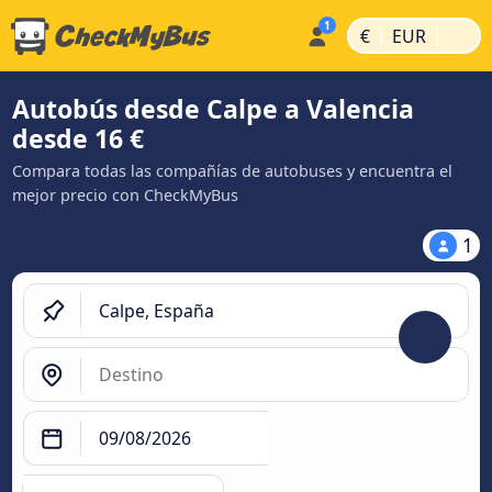
|
|
€
EUR
Autobús desde Calpe a Valencia
desde 16 €
Compara todas las compañías de autobuses y encuentra el
mejor precio con CheckMyBus
1