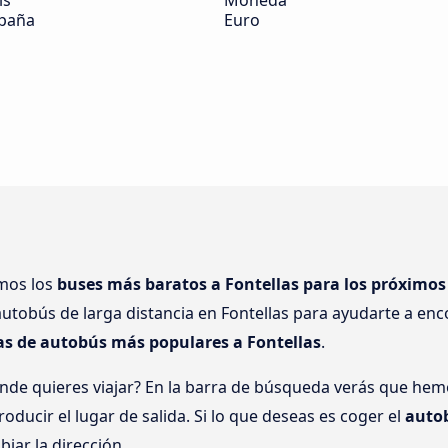
ís
Moneda
paña
Euro
amos los
buses más baratos a Fontellas para los próximos
utobús de larga distancia en Fontellas para ayudarte a enco
tas de autobús más populares a Fontellas
.
nde quieres viajar? En la barra de búsqueda verás que he
oducir el lugar de salida. Si lo que deseas es coger el
autob
biar la dirección.