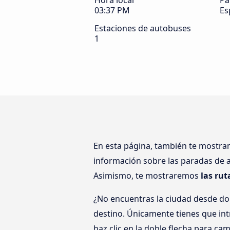
Hora local
Pa
03:37 PM
Es
Estaciones de autobuses
1
En esta página, también te mostr
información sobre las paradas de a
Asimismo, te mostraremos
las ru
¿No encuentras la ciudad desde do
destino. Únicamente tienes que intr
haz clic en la doble flecha para cam