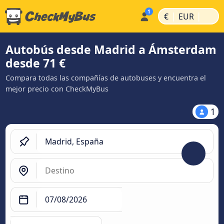
|
|
€
EUR
Autobús desde Madrid a Ámsterdam
desde 71 €
Compara todas las compañías de autobuses y encuentra el
mejor precio con CheckMyBus
1