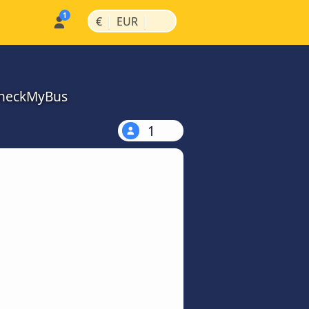
|
|
€
EUR
CheckMyBus
1