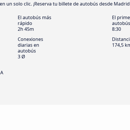
 un solo clic. ¡Reserva tu billete de autobús desde Madrid h
El autobús más
El prime
rápido
autobú
2h 45m
8:30
Conexiones
Distanc
diarias en
174,5 k
autobús
3 Ø
SA