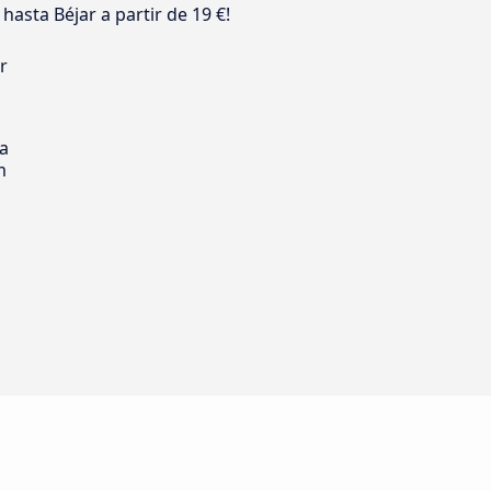
asta Béjar a partir de 19 €!
r
s
ia
m