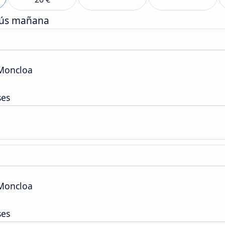
bús mañana
 Moncloa
ses
 Moncloa
ses