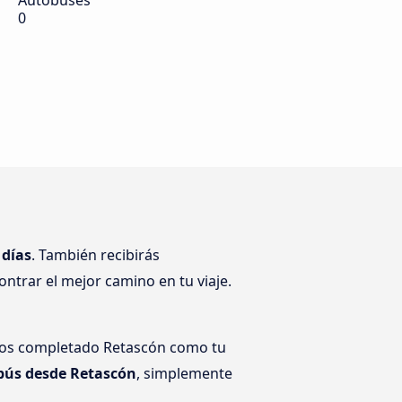
Autobuses
0
 días
. También recibirás
ntrar el mejor camino en tu viaje.
emos completado Retascón como tu
bús desde Retascón
, simplemente