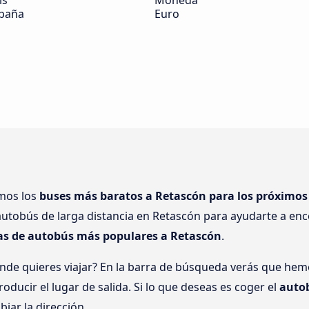
ís
Moneda
paña
Euro
amos los
buses más baratos a Retascón para los próximos
utobús de larga distancia en Retascón para ayudarte a enco
tas de autobús más populares a Retascón
.
nde quieres viajar? En la barra de búsqueda verás que h
oducir el lugar de salida. Si lo que deseas es coger el
auto
biar la dirección.