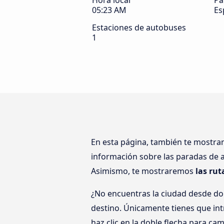
Hora local
Pa
05:23 AM
Es
Estaciones de autobuses
1
En esta página, también te mostr
información sobre las paradas de a
Asimismo, te mostraremos
las ru
¿No encuentras la ciudad desde do
destino. Únicamente tienes que intr
haz clic en la doble flecha para cam