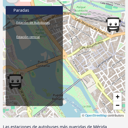
Paradas
Estación de Autobuses
Estación central
+
−
©
OpenStreetMap
contributors
Las estaciones de autobuses más queridas de Mérida