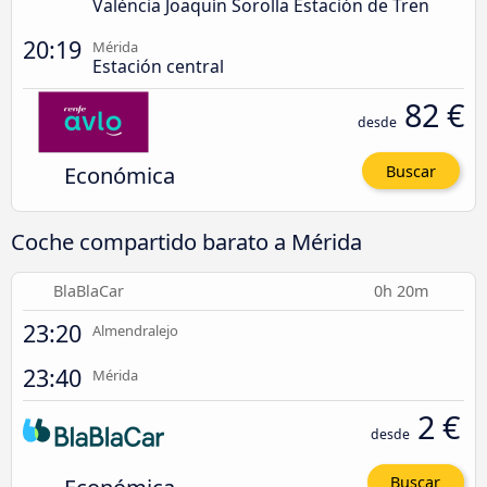
València Joaquín Sorolla Estación de Tren
20:19
Mérida
Estación central
82 €
desde
Económica
Buscar
Coche compartido barato a Mérida
BlaBlaCar
0h 20m
23:20
Almendralejo
23:40
Mérida
2 €
desde
Buscar