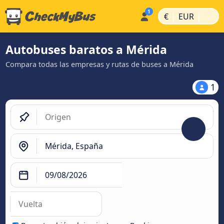
|
|
€
EUR
Autobuses baratos a Mérida
Compara todas las empresas y rutas de buses a Mérida
1