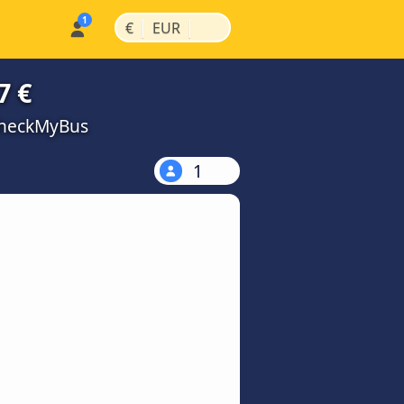
|
|
€
EUR
7 €
CheckMyBus
1