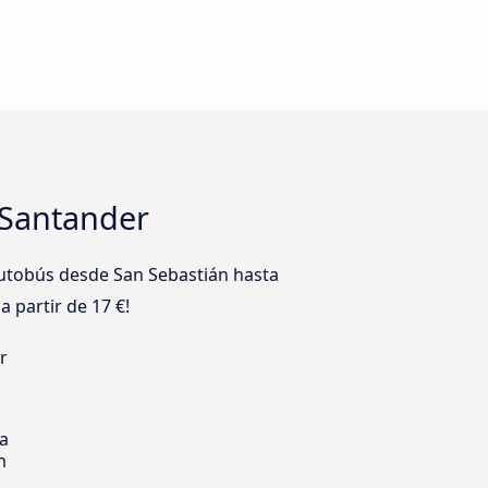
 Santander
utobús desde San Sebastián hasta
 partir de 17 €!
r
s
ia
m