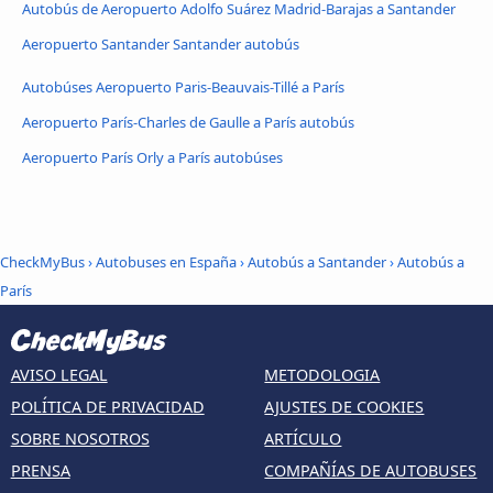
Autobús de Aeropuerto Adolfo Suárez Madrid-Barajas a Santander
Aeropuerto Santander Santander autobús
Autobúses Aeropuerto Paris-Beauvais-Tillé a París
Aeropuerto París-Charles de Gaulle a París autobús
Aeropuerto París Orly a París autobúses
CheckMyBus
›
Autobuses en España
›
Autobús a Santander
›
Autobús a
París
AVISO LEGAL
METODOLOGIA
POLÍTICA DE PRIVACIDAD
AJUSTES DE COOKIES
SOBRE NOSOTROS
ARTÍCULO
PRENSA
COMPAÑÍAS DE AUTOBUSES