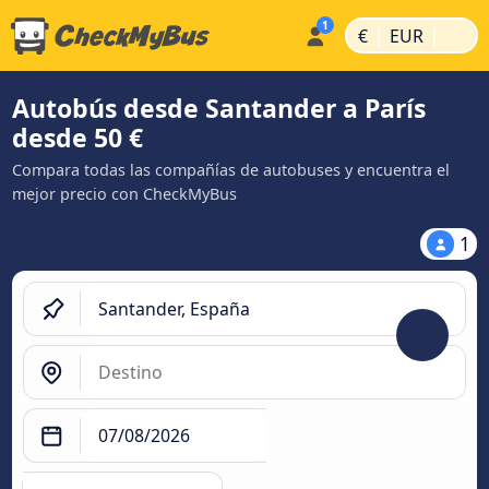
|
|
€
EUR
Autobús desde Santander a París
desde 50 €
Compara todas las compañías de autobuses y encuentra el
mejor precio con CheckMyBus
1