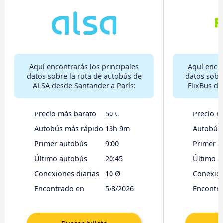
Aquí encontrarás los principales
Aquí encon
datos sobre la ruta de autobús de
datos sobr
ALSA desde Santander a París:
FlixBus de
Precio más barato
50 €
Precio m
Autobús más rápido
13h 9m
Autobús
Primer autobús
9:00
Primer a
Último autobús
20:45
Último a
Conexiones diarias
10 Ø
Conexion
Encontrado en
5/8/2026
Encontr