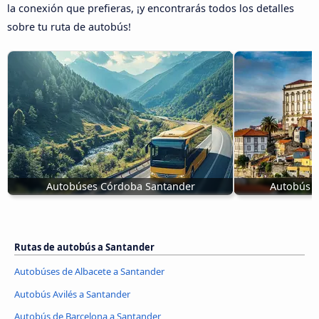
la conexión que prefieras, ¡y encontrarás todos los detalles
sobre tu ruta de autobús!
Autobúses Córdoba Santander
Autobús d
Rutas de autobús a Santander
Autobúses de Albacete a Santander
Autobús Avilés a Santander
Autobús de Barcelona a Santander