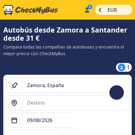
|
|
€
EUR
Autobús desde Zamora a Santander
desde 31 €
Compara todas las compañías de autobuses y encuentra el
mejor precio con CheckMyBus
1