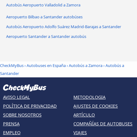
Autobús Aeropuerto Valladolid a Zamora
Aeropuerto Bilbao a Santander autobúses
Autobús Aeropuerto Adolfo Suárez Madrid-Barajas a Santander
Aeropuerto Santander a Santander autobús
CheckMyBus
›
Autobuses en España
›
Autobús a Zamora
›
Autobús a
Santander
AVISO LEGAL
METODOLOGIA
POLÍTICA DE PRIVACIDAD
AJUSTES DE COOKIES
SOBRE NOSOTROS
ARTÍCULO
PRENSA
COMPAÑÍAS DE AUTOBUSES
EMPLEO
VIAJES