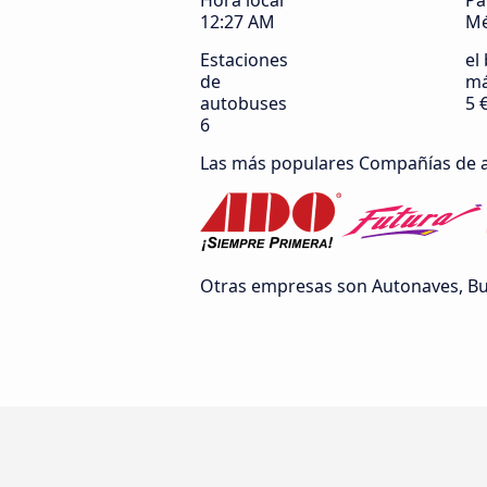
Hora local
Pa
12:27 AM
Mé
Estaciones
el 
de
má
autobuses
5 
6
Las más populares Compañías de 
Otras empresas son Autonaves, Bus