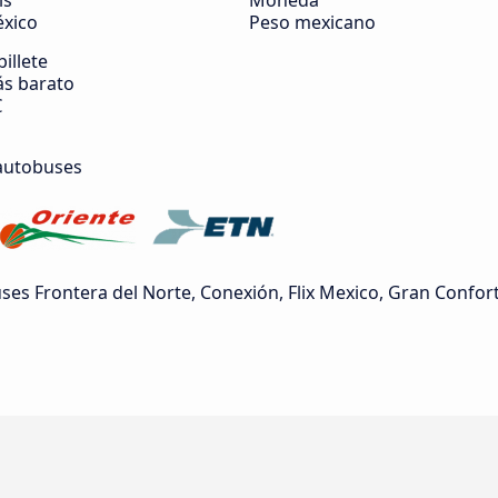
ís
Moneda
xico
Peso mexicano
billete
s barato
€
autobuses
es Frontera del Norte, Conexión, Flix Mexico, Gran Confor