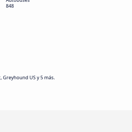
Autobuses
848
t, Greyhound US y 5 más.