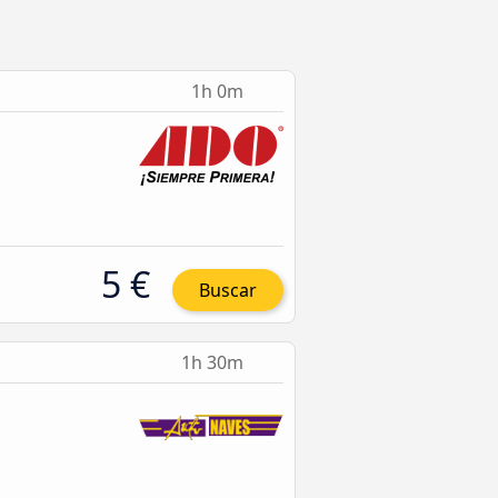
1h 0m
5 €
Buscar
1h 30m