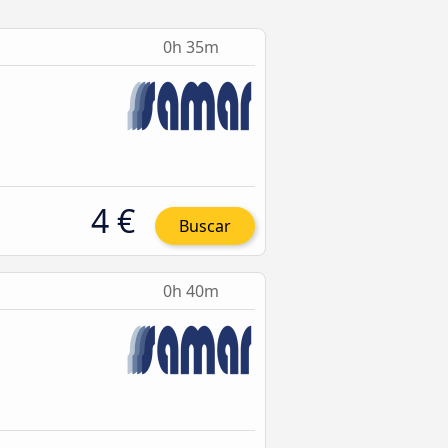
0h 35m
4 €
Buscar
0h 40m