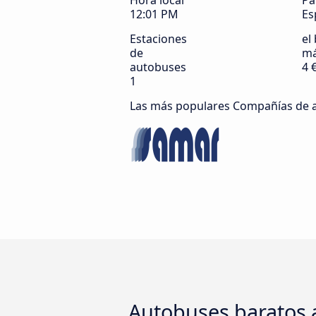
Hora local
Pa
12:01 PM
Es
Estaciones
el 
de
má
autobuses
4 
1
Las más populares Compañías de 
Autobuses baratos a