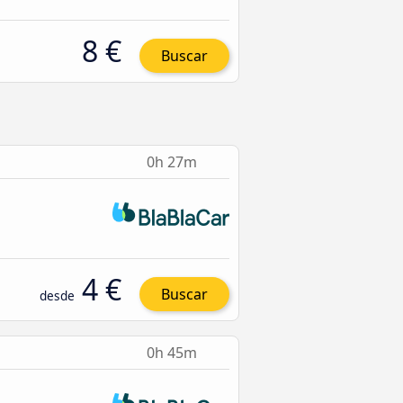
8 €
Buscar
0h 27m
4 €
Buscar
desde
0h 45m