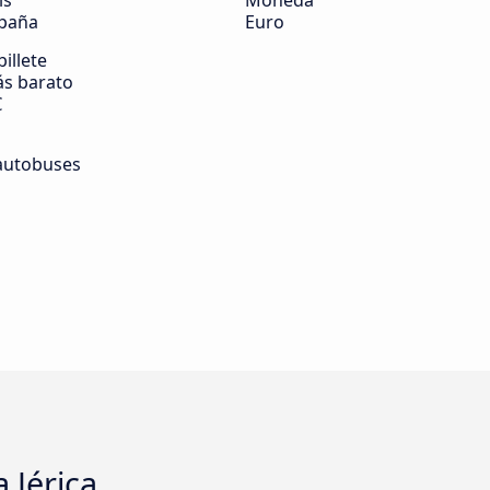
ís
Moneda
paña
Euro
billete
s barato
€
autobuses
 Jérica