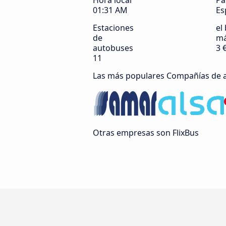
Hora local
Pa
01:31 AM
Es
Estaciones
el 
de
má
autobuses
3 
11
Las más populares Compañías de 
Otras empresas son FlixBus