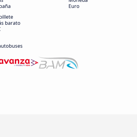
ís
Moneda
paña
Euro
billete
s barato
€
autobuses