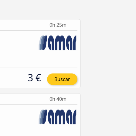
0h 25m
3 €
Buscar
0h 40m